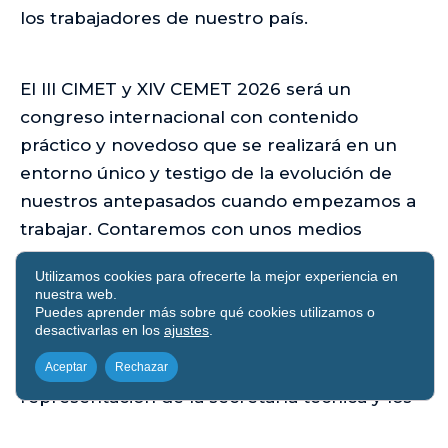
los trabajadores de nuestro país.
El III CIMET y XIV CEMET 2026 será un
congreso internacional con contenido
práctico y novedoso que se realizará en un
entorno único y testigo de la evolución de
nuestros antepasados cuando empezamos a
trabajar. Contaremos con unos medios
técnicos inmejorables y unas instalaciones
Utilizamos cookies para ofrecerte la mejor experiencia en
sorprendentes que nos ofrece El FORUM de
nuestra web.
la Evolución en pleno centro histórico de la
Puedes aprender más sobre qué cookies utilizamos o
desactivarlas en los
ajustes
.
ciudad de Burgos, en el que esperamos
contar con vuestra participación. En
Aceptar
Rechazar
representación de la secretaría técnica y los
comités científico y organizador, me