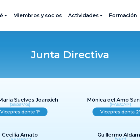
té
Miembros y socios
Actividades
Formación
Junta Directiva
Maria Suelves Joanxich
Mónica del Amo San
(SESPAS)
(FAECAP)
Vicepresidente 1º
Vicepresidenta 2
Cecilia Amato
Guillermo Alda
(SEMFYC)
(SEC)