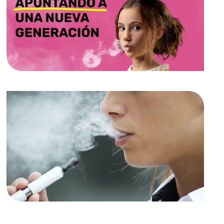
Proteger a los niños de la
interferencia de la industria
tabacalera
Webinars
The evidence for supporting the