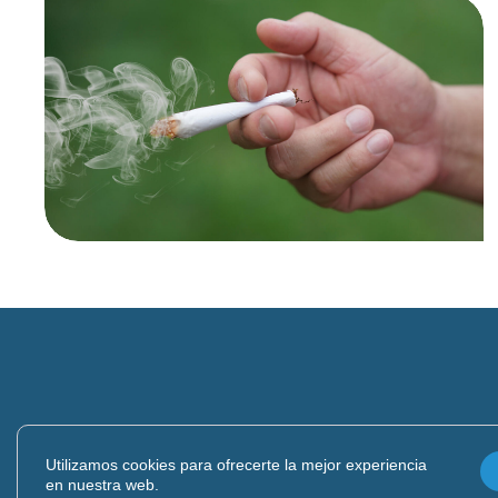
en determinantes comerciales
de salud y conductas adictivas
Cursos
ÉVICT sobre el Nudo Cannabis
Tabaco (2ª edición)
Cursos
Utilizamos cookies para ofrecerte la mejor experiencia
en nuestra web.