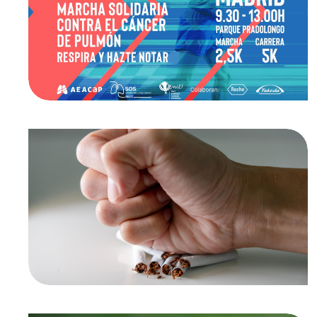
Marcha solidaria contra el
cáncer de Pulmón. Respira y
hazte notar
Otras actividades
Nuevas estrategias de abordaje