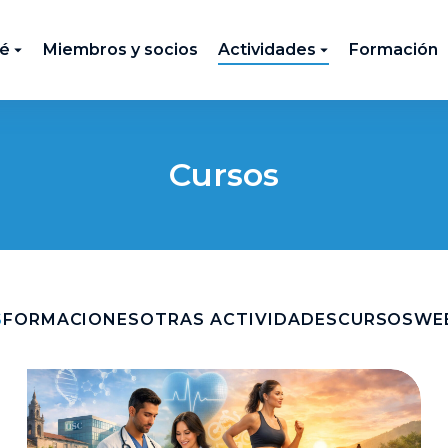
té
Miembros y socios
Actividades
Formación
Cursos
S
FORMACIONES
OTRAS ACTIVIDADES
CURSOS
WE